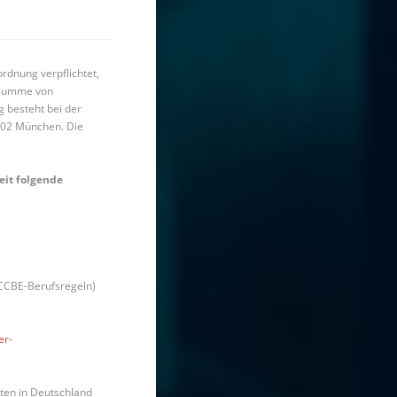
rdnung verpflichtet,
gssumme von
 besteht bei der
0802 München. Die
eit folgende
(CCBE-Berufsregeln)
er-
ten in Deutschland