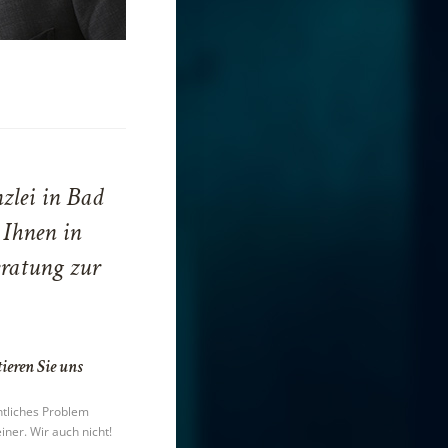
nzlei in Bad
 Ihnen in
eratung zur
ieren Sie uns
htliches Problem
iner. Wir auch nicht!