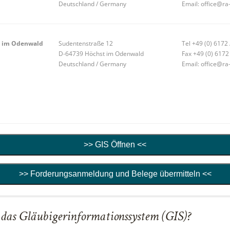
Deutschland / Germany
Email: office@ra
t im Odenwald
Sudentenstraße 12
Tel +49 (0) 6172
D-64739 Höchst im Odenwald
Fax +49 (0) 6172
Deutschland / Germany
Email: office@ra
>> GIS Öffnen <<
>> Forderungsanmeldung und Belege übermitteln <<
 das Gläubigerinformationssystem (GIS)?