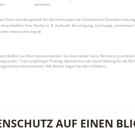
ain
verliehen.
en Daten werden gemäß den Bestimmungen der Datenschutz-Grundverordnung 
einschließlich Ihrer Rechte (z. B. Auskunft, Berichtigung, Löschung), entnehmen S
unter www.ra-lessing.de.
sschließlich zu Informationszwecken. Sie dient weder dazu, Rechtsrat zu erteilen
egründen. Trotz sorgfältiger Prüfung übernehmen wir keine Haftung für die Richti
eitgestellten Informationen. Alle Rechte liegen bei den Urhebern.
ENSCHUTZ AUF EINEN BLI