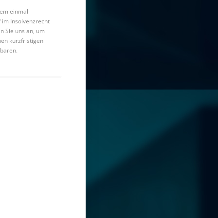
zdem einmal
 im Insolvenzrecht
n Sie uns an, um
nen kurzfristigen
nbaren.