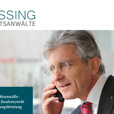
htsanwälte -
 Insolvenzrecht
ungsberatung