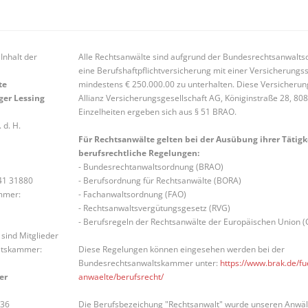
Inhalt der
Alle Rechtsanwälte sind aufgrund der Bundesrechtsanwaltso
eine Berufshaftpflichtversicherung mit einer Versicherun
te
mindestens € 250.000.00 zu unterhalten. Diese Versicherung
ger Lessing
Allianz Versicherungsgesellschaft AG, Königinstraße 28, 8
Einzelheiten ergeben sich aus § 51 BRAO.
d. H.
Für Rechtsanwälte gelten bei der Ausübung ihrer Tätigk
berufsrechtliche Regelungen:
- Bundesrechtanwaltsordnung (BRAO)
41 31880
- Berufsordnung für Rechtsanwälte (BORA)
ummer:
- Fachanwaltsordnung (FAO)
- Rechtsanwaltsvergütungsgesetz (RVG)
- Berufsregeln der Rechtsanwälte der Europäischen Union 
sind Mitglieder
ltskammer:
Diese Regelungen können eingesehen werden bei der
Bundesrechtsanwaltskammer unter:
https://www.brak.de/fu
er
anwaelte/berufsrecht/
 36
Die Berufsbezeichung "Rechtsanwalt" wurde unseren Anwäl