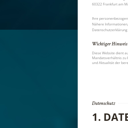
60322 Frankfurt am M
Ihre personenbezogen
Nähere Informationen, 
Datenschutzerklärung 
Wichtiger Hinweis
Diese Website dient au
Mandatsverhältnis zu b
und Aktualität der ber
Datenschutz
1. DAT