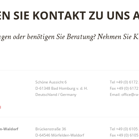
N SIE KONTAKT ZU UNS 
agen oder benötigen Sie Beratung? Nehmen Sie K
Schöne Aussicht 6
Tel +49 (0) 6172
D-61348 Bad Homburg v. d. H.
Fax +49 (0) 6172
Deutschland / Germany
Email: office@ra
d
en-Waldorf
Brückenstraße 36
Tel +49 (0) 6105 
D-64546 Mörfelden-Waldorf
Fax +49 (0) 6105