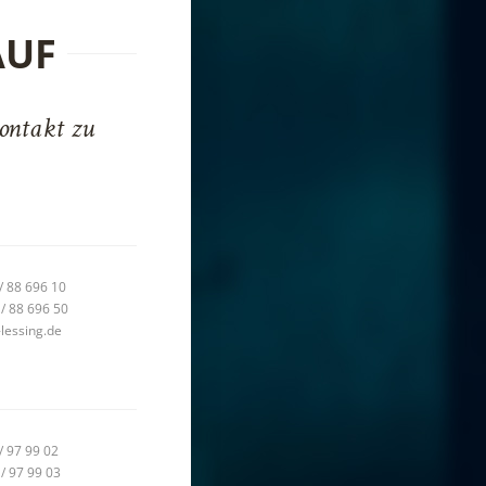
AUF
ontakt zu
 / 88 696 10
 / 88 696 50
-lessing.de
/ 97 99 02
 / 97 99 03