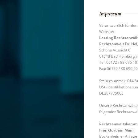
Impressum
Verantwortlich für den 
Website:
Lessing Rechtsanwäl
Rechtsanwalt Dr. Hol
Schöne Aussicht 6
61348 Bad Homburg v. 
Tel: 06172 / 88 696 10
Fax: 06172 / 88 696 50
Steuernummer: 014 8
USt.-Identifikationsn
DE287775068
Unsere Rechtsanwälte 
folgender Rechtsanwa
Rechtsanwaltskamm
Frankfurt am Main
Bockenheimer Anlage