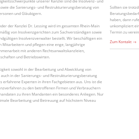
ätigkeitsschwerpunkte unserer Kanzlei sind die Insolvenz- und
owie die Sanierungs- und Restrukturierungsberatung von
Sollten sie trot
ersonen und Gläubigern.
Beratungsbedarf
haben, dann rufe
der der Kanzlei Dr. Lessing wird im gesamten Rhein-Main
unkompliziert ei
lmäßig von Insolvenzgerichten zum Sachverständigen sowie
Termin zu verei
dgültigen Insolvenzverwalter bestellt. Wir beschäftigen ein
→
Zum Kontakt
n Mitarbeitern und pflegen eine enge, langjährige
ammenarbeit mit anderen Rechtsanwaltskanzleien,
schaften und Betriebswirten.
tigkeit sowohl in der Bearbeitung und Abwicklung von
s auch in der Sanierungs- und Restrukturierungsberatung
ls erfahrene Experten in ihren Fachgebieten aus. Uns ist die
enzverfahren zu den betroffenen Firmen und Verbrauchern
mandaten zu ihren Mandanten ein besonderes Anliegen. Nur
timale Bearbeitung und Betreuung auf höchstem Niveau