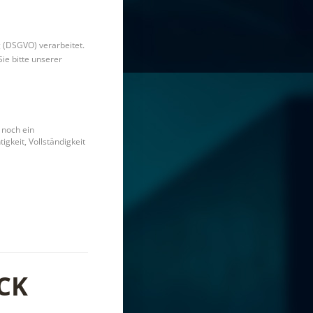
(DSGVO) verarbeitet.
ie bitte unserer
 noch ein
gkeit, Vollständigkeit
CK