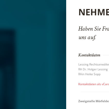
NEHME
Haben Sie Fr
uns auf.
Kontaktdaten
Lessing Rechtsanwälte
RA Dr. Holger Lessing
RAin Heike Sopp
Kontaktdaten als vCar
Zweigstelle Mörfeld